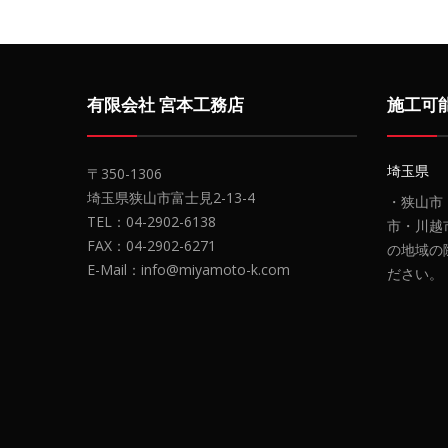
有限会社 宮本工務店
施工可
埼玉県
〒350-1306
埼玉県狭山市富士見2-13-4
・狭山市
TEL：04-2902-6138
市・川越
FAX：04-2902-6271
の地域の
E-Mail：info@miyamoto-k.com
ださい。