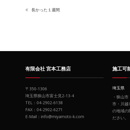
長かった１週間
有限会社 宮本工務店
施工可
埼玉県
〒350-1306
埼玉県狭山市富士見2-13-4
・狭山市
TEL：04-2902-6138
市・川越
FAX：04-2902-6271
の地域の
E-Mail：info@miyamoto-k.com
ださい。