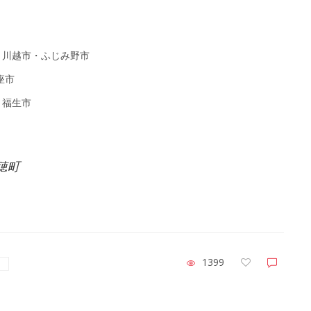
・川越市・ふじみ野市
座市
・福生市
穂町
1399