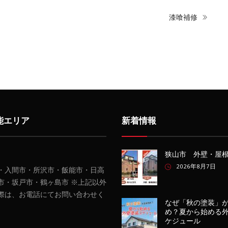
漆喰補修
能エリア
新着情報
狭山市 外壁・屋
2026年8月7日
・入間市・所沢市・飯能市・日高
市・坂戸市・鶴ヶ島市 ※上記以外
際は、お電話にてお問い合わせく
なぜ「秋の塗装」
め？夏から始める
ケジュール