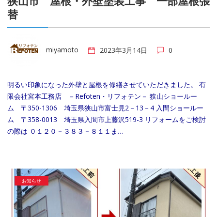
狭山市 屋根・外壁塗装工事 一部屋根張
替
miyamoto
2023年3月14日
0
明るい印象になった外壁と屋根を修繕させていただきました。 有
限会社宮本工務店 －Refoten・リフォテン－ 狭山ショールー
ム 〒350-1306 埼玉県狭山市富士見2－13－4 入間ショールー
ム 〒358-0013 埼玉県入間市上藤沢519-3 リフォームをご検討
の際は ０１２０－３８３－８１１ま…
お知らせ