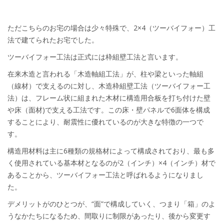
ただこちらのお宅の場合は少々特殊で、2×4（ツーバイフォー）工
法で建てられたお宅でした。
ツーバイフォー工法は正式には枠組壁工法と言います。
在来木造と言われる「木造軸組工法」が、柱や梁といった軸組
（線材）で支えるのに対し、木造枠組壁工法（ツーバイフォー工
法）は、フレーム状に組まれた木材に構造用合板を打ち付けた壁
や床（面材)で支える工法です。この床・壁パネルで6面体を構成
することにより、耐震性に優れているのが大きな特徴の一つで
す。
構造用材料は主に6種類の規格材によって構成されており、最も多
く使用されている基本材となるのが2（インチ）×4（インチ）材で
あることから、ツーバイフォー工法と呼ばれるようになりまし
た。
デメリットがのひとつが、“面”で構成していく、つまり「箱」のよ
うなかたちになるため、間取りに制限があったり、後から変更す