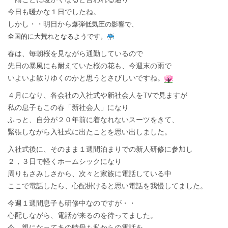
今日も暖かな１日でしたね。
しかし・・明日から
爆弾低気
圧の影響で、
全国的に大荒れとなるようです。
春は、毎朝桜を見ながら通勤しているので
先日の暴風にも耐えていた桜の花も、今週末の雨で
いよいよ散りゆくのかと思うとさびしいですね。
４月になり、各会社の入社式や新社会人をTVで見ますが
私の息子もこの春「新社会人」になり
ふっと、自分が２０年前に着なれないスーツをきて、
緊張しながら
入社式に出たことを思い出しました。
入社式後に、そのまま１週間泊まりでの新人研修に参加し
２，３日で軽くホームシックになり
周りもさみしさから、次々と家族に電話している中
ここで電話したら、心配掛けると思い電話を我慢してました。
今週１週間息子も研修中なのですが・・
心配しながら、電話が来るのを待ってました。
今、親になってあの時母も私からの電話を