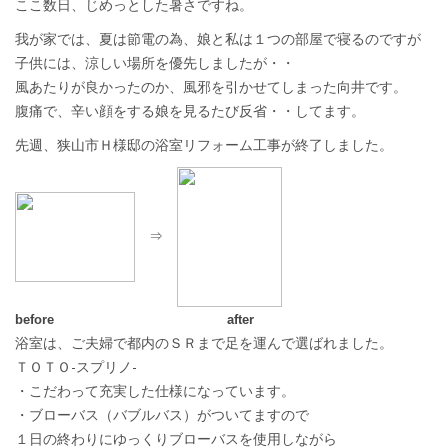
ここ数日、じめっとした暑さですね。
我が家では、夏は
節電の為、娘と
私は１つの部屋で寝るのですが
子供には、涼しい場所を優先しましたが・・
風あたりが良かったのか、風邪を引かせてしまった向井です。
腹痛で、辛い顔をする娘を見るたび反省・・してます。
先週、狭山市Ｈ様邸の浴室リフォーム工事が終了しました。
⇒
before after
浴室は、ご夫婦で都内のＳＲまで足を運んで選ばれました。
ＴＯＴＯ-スプリノ-
・こだわって充実した仕様になっています。
・ブローバス（バブルバス）がついてますので
１日の終わりにゆっくりブローバスを使用しながら