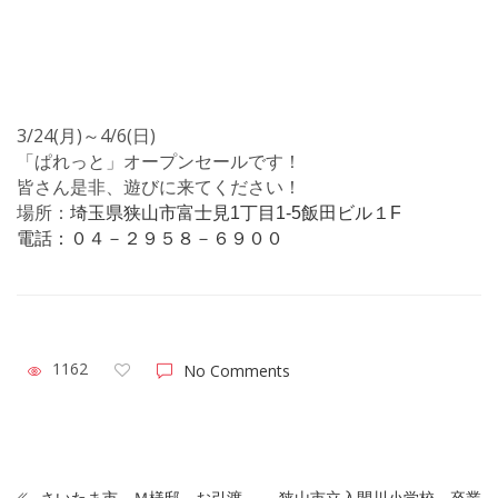
3/24(月)～4/6(日)
「ぱれっと」オープンセールです！
皆さん是非、遊びに来てください！
場所：
埼玉県狭山市富士見1丁目1-5飯田ビル１F
電話：０４－２９５８－６９００
1162
No Comments
さいたま市 Ｍ様邸 お引渡
狭山市立入間川小学校 卒業