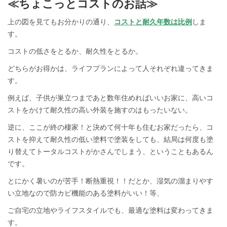
≪ちょこっとコストのお話≫
上の図を見てもお分かりの通り、
コストと耐久年数は比例
しま
す。
コストの低さをとるか、耐久性をとるか。
どちらがお得かは、ライフプランによって人それぞれ違ってきま
す。
例えば、子供が巣立つまであと数年住めればいいお家に、高いコ
ストをかけて耐久性の高い外装を施すのはもったいない。
逆に、ここが終の棲家！と決めて何十年も住むお家だったら、コ
ストを抑えて耐久性の低い塗料で塗装をしても、結局は何度も塗
り替えてトータルコストがかさんでしまう、ということもあるん
です。
とにかく暑いのが苦手！断熱重視！！だとか、湿気の溜まりやす
い立地なので防カビ機能のある塗料がいい！等、
ご自宅の立地やライフスタイルでも、最適な塗料は変わってきま
す。