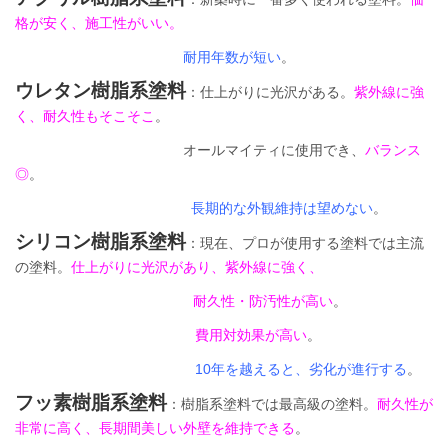
格が安く、施工性がいい。
耐用年数が短い
。
ウレタン樹脂系塗料
：仕上がりに光沢がある。
紫外線に強
く、耐久性もそこそこ
。
オールマイティに使用でき、
バランス
◎
。
長期的な外観維持は望めない
。
シリコン樹脂系塗料
：現在、プロが使用する塗料では主流
の塗料。
仕上がりに光沢があり、紫外線に強く、
耐久性・防汚性が高い
。
費用対効果が高い
。
10年を越えると、劣化が進行する
。
フッ素樹脂系塗料
：樹脂系塗料では最高級の塗料。
耐久性が
非常に高く、長期間美しい外壁を維持できる
。