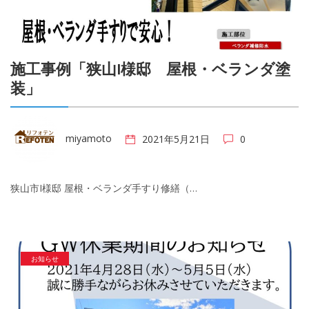
施工事例「狭山I様邸 屋根・ベランダ塗
装」
miyamoto
2021年5月21日
0
狭山市I様邸 屋根・ベランダ手すり修繕（…
お知らせ