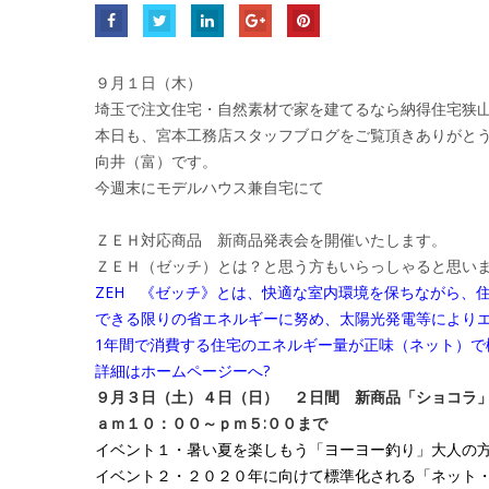
９月１日（木）
埼玉で注文住宅・自然素材で家を建てるなら納得住宅狭
本日も、宮本工務店スタッフブログをご覧頂きありがと
向井（富）です。
今週末にモデルハウス兼自宅にて
ＺＥＨ対応商品 新商品発表会を開催いたします。
ＺＥＨ（ゼッチ）とは？と思う方もいらっしゃると思い
ZEH 《ゼッチ》とは、快適な室内環境を保ちながら、
できる限りの省エネルギーに努め、太陽光発電等により
1年間で消費する住宅のエネルギー量が正味（ネット）で
詳細はホームページーへ?
９月３日（土）４日（日） ２日間 新商品「ショコラ
ａｍ１０：００～ｐｍ５:００まで
イベント１・暑い夏を楽しもう「ヨーヨー釣り」大人の方
イベント２・２０２０年に向けて標準化される「ネット