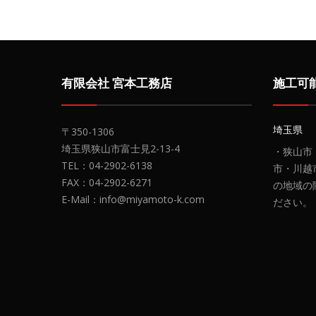
有限会社 宮本工務店
施工可
埼玉県
〒350-1306
埼玉県狭山市富士見2-13-4
・狭山市
TEL：04-2902-6138
市・川越
FAX：04-2902-6271
の地域の
E-Mail：info@miyamoto-k.com
ださい。