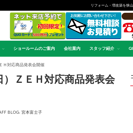
リフォーム・増改築を狭
ショールームのご案内
会社案内
スタッフ紹介
Q
ＥＨ対応商品発表会開催
日）ＺＥＨ対応商品発表会
,
AFF BLOG
宮本富士子