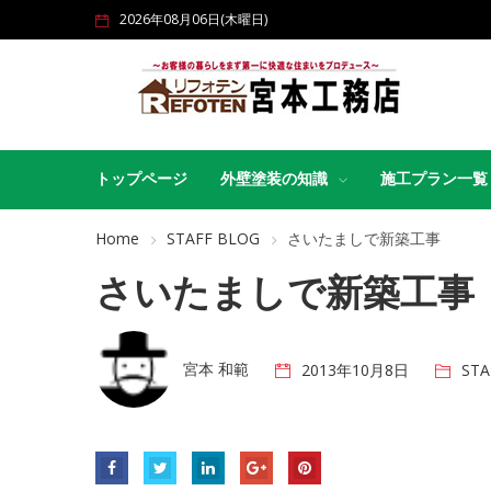
2026年08月06日(木曜日)
トップページ
外壁塗装の知識
施工プラン一覧
Home
STAFF BLOG
さいたましで新築工事
さいたましで新築工事
宮本 和範
2013年10月8日
STA