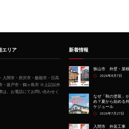
能エリア
新着情報
狭山市 外壁・屋
2026年8月7日
・入間市・所沢市・飯能市・日高
市・坂戸市・鶴ヶ島市 ※上記以外
際は、お電話にてお問い合わせく
なぜ「秋の塗装」
め？夏から始める
ケジュール
2026年7月27日
入間市 外装工事