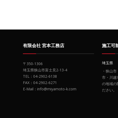
有限会社 宮本工務店
施工可
埼玉県
〒350-1306
埼玉県狭山市富士見2-13-4
・狭山市
TEL：04-2902-6138
市・川越
FAX：04-2902-6271
の地域の
E-Mail：info@miyamoto-k.com
ださい。