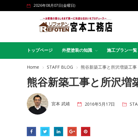
2026年08月07日(金曜日)
トップページ
外壁塗装の知識
施工プラン一覧
Home
STAFF BLOG
熊谷新築工事と所沢増築工事
熊谷新築工事と所沢増
宮本 武靖
2016年5月17日
STA